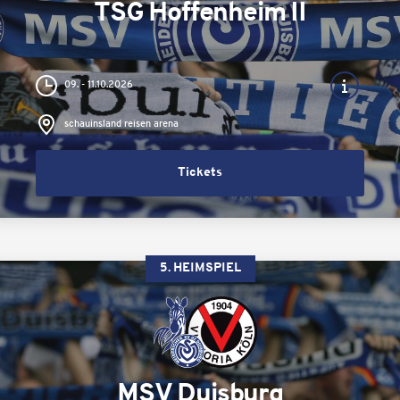
TSG Hoffenheim II
09. - 11.10.2026
schauinsland reisen arena
Tickets
5. HEIMSPIEL
MSV Duisburg