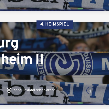
4. HEIMSPIEL
urg
heim II
schauinsland reisen arena