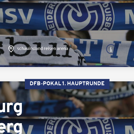
schauinsland reisen arena
DFB-POKAL 1. HAUPTRUNDE
urg
erg