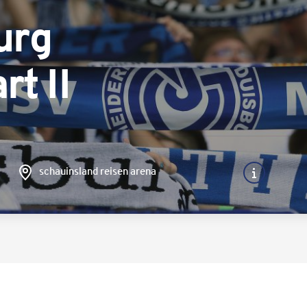
urg
rt II
schauinsland reisen arena