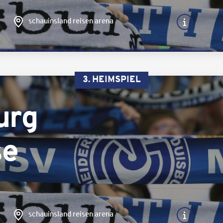
schauinsland reisen arena
3. HEIMSPIEL
urg
se
schauinsland reisen arena