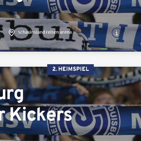
schauinsland reisen arena
2. HEIMSPIEL
urg
 Kickers