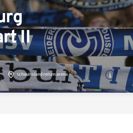
urg
rt II
schauinsland reisen arena