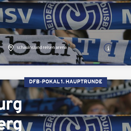
schauinsland reisen arena
DFB-POKAL 1. HAUPTRUNDE
urg
erg