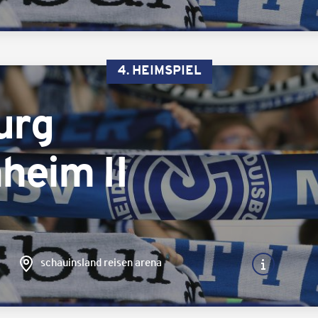
4. HEIMSPIEL
urg
heim II
schauinsland reisen arena