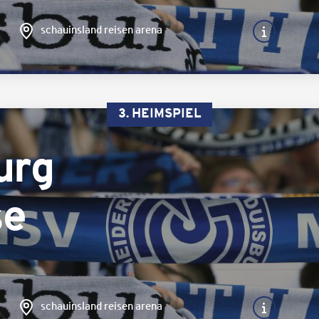
schauinsland reisen arena
3. HEIMSPIEL
urg
se
schauinsland reisen arena