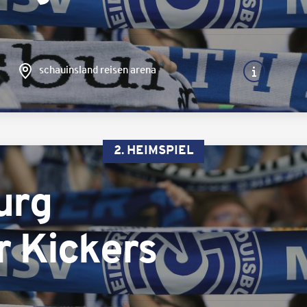
schauinsland reisen arena
2. HEIMSPIEL
urg
 Kickers