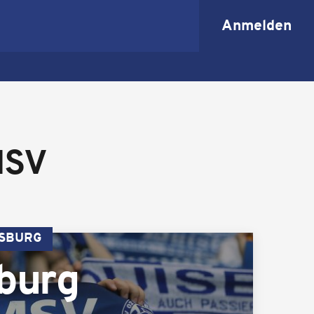
Anmelden
MSV
ISBURG
burg