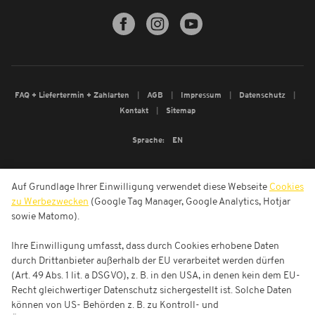
FAQ + Liefertermin + Zahlarten
AGB
Impressum
Datenschutz
Kontakt
Sitemap
Sprache:
EN
Auf Grundlage Ihrer Einwilligung verwendet diese Webseite
Cookies
zu Werbezwecken
(Google Tag Manager, Google Analytics, Hotjar
sowie Matomo).
Ihre Einwilligung umfasst, dass durch Cookies erhobene Daten
durch Drittanbieter außerhalb der EU verarbeitet werden dürfen
(Art. 49 Abs. 1 lit. a DSGVO), z. B. in den USA, in denen kein dem EU-
Recht gleichwertiger Datenschutz sichergestellt ist. Solche Daten
können von US- Behörden z. B. zu Kontroll- und