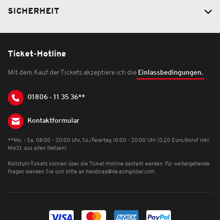
SICHERHEIT
Ticket-Hotline
Mit dem Kauf der Tickets akzeptiere ich die
Einlassbedingungen.
01806 - 11 35 36**
Kontaktformular
**Mo. - Sa. 08:00 - 20:00 Uhr, So./Feiertag 10:00 - 20:00 Uhr (0,20 Euro/Anruf inkl.
MwSt. aus allen Netzen).
Rollstuhl-Tickets können über die Ticket-Hotline bestellt werden. Für weitergehende
Fragen wenden Sie sich bitte an
handicap@de.asmglobal.com
.