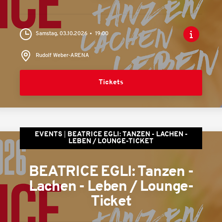
Samstag, 03.10.2026
19:00
Rudolf Weber-ARENA
Tickets
EVENTS
BEATRICE EGLI: TANZEN - LACHEN -
LEBEN / LOUNGE-TICKET
BEATRICE EGLI: Tanzen -
Lachen - Leben / Lounge-
Ticket