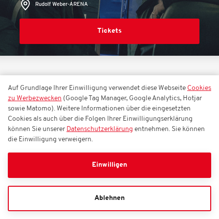
Rudolf Weber-ARENA
Tickets
EVENTS
ÖZCAN COSAR / SUITEN-TICKET
Auf Grundlage Ihrer Einwilligung verwendet diese Webseite
Cookies
zu Werbezwecken
(Google Tag Manager, Google Analytics, Hotjar
sowie Matomo). Weitere Informationen über die eingesetzten
Özcan Cosar / Suiten-Ticket
Cookies als auch über die Folgen Ihrer Einwilligungserklärung
können Sie unserer
Datenschutzerklärung
entnehmen. Sie können
die Einwilligung verweigern.
Sonntag, 24.01.2027
18:00
Einwilligen
Rudolf Weber-ARENA
Ablehnen
Tickets