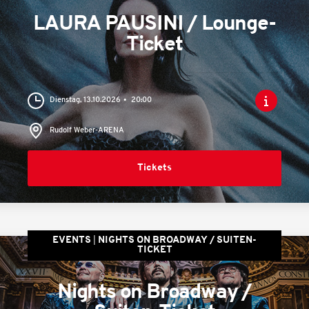
LAURA PAUSINI / Lounge-
Ticket
Dienstag, 13.10.2026
20:00
Rudolf Weber-ARENA
Tickets
EVENTS
NIGHTS ON BROADWAY / SUITEN-
TICKET
Nights on Broadway /