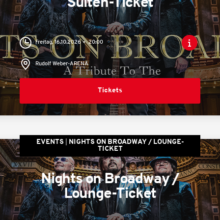
Suiten-Ticket
Freitag, 16.10.2026
20:00
Rudolf Weber-ARENA
Tickets
EVENTS
NIGHTS ON BROADWAY / LOUNGE-
TICKET
Nights on Broadway /
Lounge-Ticket