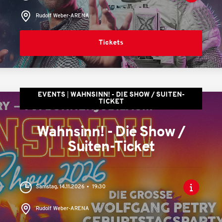
Rudolf Weber-ARENA
Tickets
EVENTS
WAHNSINN! - DIE SHOW / SUITEN-
TICKET
Wahnsinn! - Die Show /
Suiten-Ticket
Samstag, 14.11.2026
19:30
Rudolf Weber-ARENA