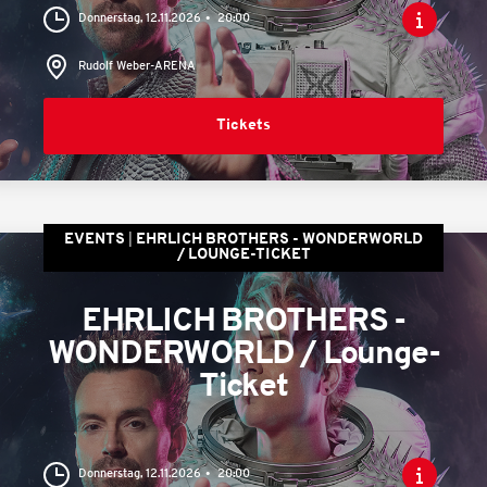
Donnerstag, 12.11.2026
20:00
Rudolf Weber-ARENA
Tickets
EVENTS
EHRLICH BROTHERS - WONDERWORLD
/ LOUNGE-TICKET
EHRLICH BROTHERS -
WONDERWORLD / Lounge-
Ticket
Donnerstag, 12.11.2026
20:00