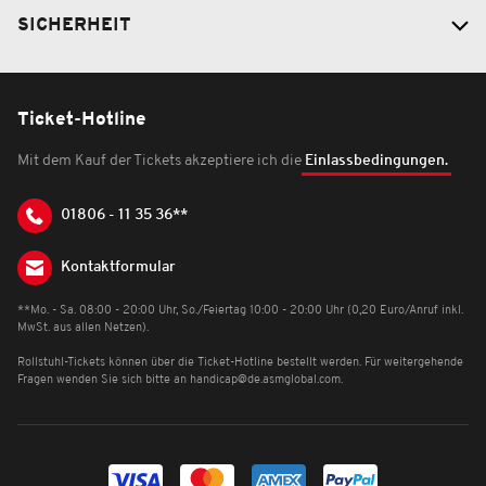
SICHERHEIT
Ticket-Hotline
Mit dem Kauf der Tickets akzeptiere ich die
Einlassbedingungen.
01806 - 11 35 36**
Kontaktformular
**Mo. - Sa. 08:00 - 20:00 Uhr, So./Feiertag 10:00 - 20:00 Uhr (0,20 Euro/Anruf inkl.
MwSt. aus allen Netzen).
Rollstuhl-Tickets können über die Ticket-Hotline bestellt werden. Für weitergehende
Fragen wenden Sie sich bitte an
handicap@de.asmglobal.com
.