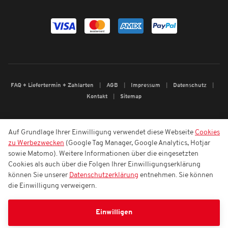
FAQ + Liefertermin + Zahlarten
AGB
Impressum
Datenschutz
Kontakt
Sitemap
Auf Grundlage Ihrer Einwilligung verwendet diese Webseite
Cookies
zu Werbezwecken
(Google Tag Manager, Google Analytics, Hotjar
sowie Matomo). Weitere Informationen über die eingesetzten
Cookies als auch über die Folgen Ihrer Einwilligungserklärung
können Sie unserer
Datenschutzerklärung
entnehmen. Sie können
die Einwilligung verweigern.
Einwilligen