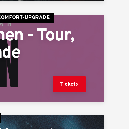
| KOMFORT-UPGRADE
en - Tour,
ade
Tickets