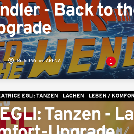
dler - Back to th
pgrade
Rudolf Weber-ARENA
ATRICE EGLI: TANZEN - LACHEN - LEBEN / KOMF
GLI: Tanzen - La
mfort-Upgrade