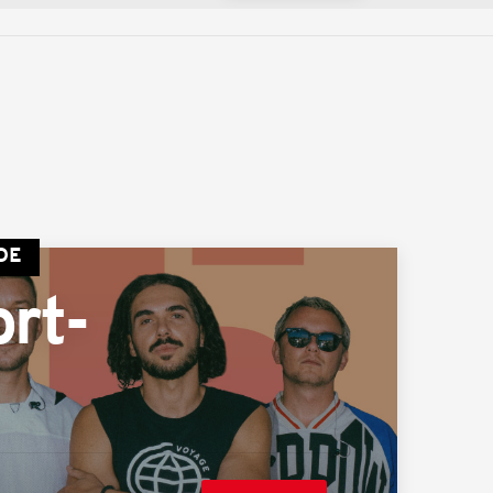
DE
rt-