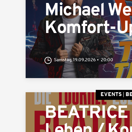
Michael Wen
Komfort-U
Samstag, 19.09.2026
20:00
EVENTS
BE
BEATRICE E
Leben / Ko