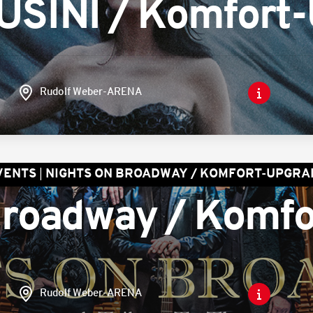
SINI / Komfort-
Rudolf Weber-ARENA
VENTS
NIGHTS ON BROADWAY / KOMFORT-UPGRA
Broadway / Komf
Rudolf Weber-ARENA