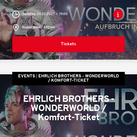
Samstag, 20.02.2027
19:00
Rudolf Weber-ARENA
Tickets
EVENTS
EHRLICH BROTHERS - WONDERWORLD
/ KOMFORT-TICKET
EHRLICH BROTHERS -
WONDERWORLD /
Komfort-Ticket