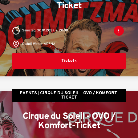
Ticket
Samstag, 30.01.2027
20:00
Rudolf Weber-ARENA
Tickets
EVENTS
CIRQUE DU SOLEIL - OVO / KOMFORT-
TICKET
Cirque du Soleil - OVO /
Komfort-Ticket