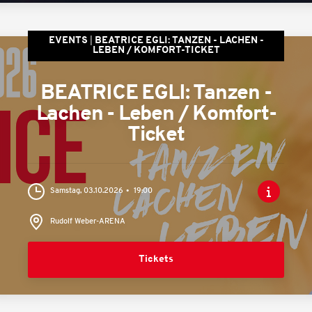
EVENTS
BEATRICE EGLI: TANZEN - LACHEN -
LEBEN / KOMFORT-TICKET
BEATRICE EGLI: Tanzen -
Lachen - Leben / Komfort-
Ticket
Samstag, 03.10.2026
19:00
Rudolf Weber-ARENA
Tickets