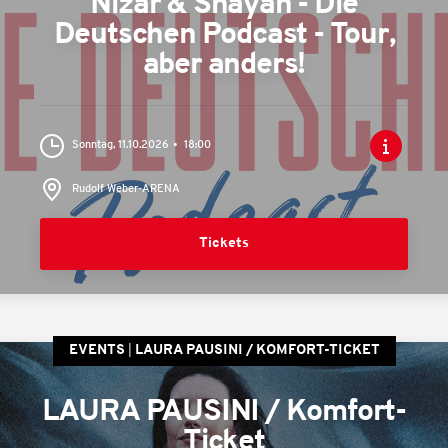
Nizar & Shayan - Die
Deutschen Podcast - Tour,
aber anders!
Sonntag, 11.10.2026
18:00
Rudolf Weber-ARENA
Tickets
EVENTS
LAURA PAUSINI / KOMFORT-TICKET
LAURA PAUSINI / Komfort-
Ticket