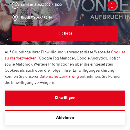
Sonntag, 21.02.2027
11:00
Rudolf Weber-ARENA
Tickets
Auf Grundlage Ihrer Einwilligung verwendet diese Webseite
Cookies
zu Werbezwecken
(Google Tag Manager, Google Analytics, Hotjar
EVENTS
EHRLICH BROTHERS - WONDERWORLD
sowie Matomo). Weitere Informationen über die eingesetzten
/ KOMFORT-TICKET
Cookies als auch über die Folgen Ihrer Einwilligungserklärung
können Sie unserer
Datenschutzerklärung
entnehmen. Sie können
die Einwilligung verweigern.
EHRLICH BROTHERS -
WONDERWORLD /
Einwilligen
Komfort-Ticket
Ablehnen
Sonntag, 21.02.2027
17:00