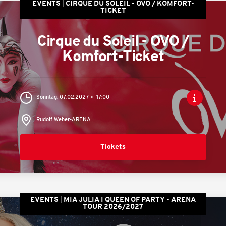
EVENTS
CIRQUE DU SOLEIL - OVO / KOMFORT-
TICKET
Cirque du Soleil - OVO /
Komfort-Ticket
Sonntag, 07.02.2027
17:00
Rudolf Weber-ARENA
Tickets
EVENTS
MIA JULIA I QUEEN OF PARTY - ARENA
TOUR 2026/2027