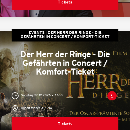
Tickets
EVENTS
DER HERR DER RINGE - DIE
GEFÄHRTEN IN CONCERT / KOMFORT-TICKET
Der Herr der Ringe - Die
Gefährten in Concert /
Komfort-Ticket
Sonntag, 20.12.2026
17:00
Rudolf Weber-ARENA
Tickets