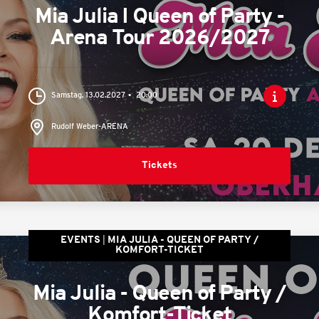
Mia Julia I Queen of Party -
Arena Tour 2026/2027
Samstag, 13.02.2027
20:00
Rudolf Weber-ARENA
Tickets
EVENTS
MIA JULIA - QUEEN OF PARTY /
KOMFORT-TICKET
Mia Julia - Queen of Party /
Komfort-Ticket