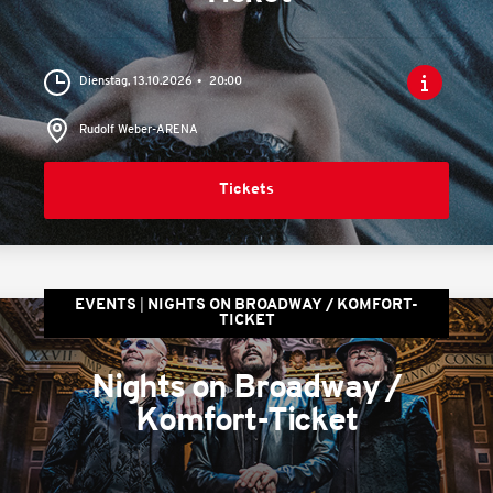
Dienstag, 13.10.2026
20:00
Rudolf Weber-ARENA
Tickets
EVENTS
NIGHTS ON BROADWAY / KOMFORT-
TICKET
Nights on Broadway /
Komfort-Ticket