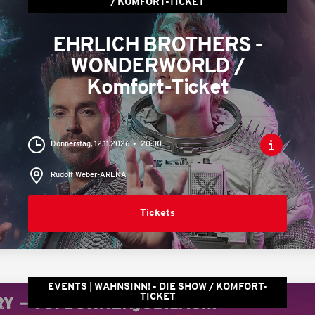
/ KOMFORT-TICKET
EHRLICH BROTHERS -
WONDERWORLD /
Komfort-Ticket
Donnerstag, 12.11.2026
20:00
Rudolf Weber-ARENA
Tickets
EVENTS
WAHNSINN! - DIE SHOW / KOMFORT-
TICKET