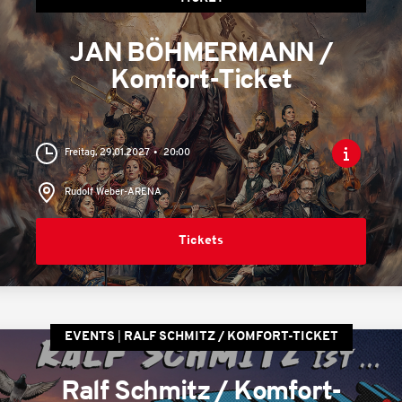
JAN BÖHMERMANN /
Komfort-Ticket
Freitag, 29.01.2027
20:00
Rudolf Weber-ARENA
Tickets
EVENTS
RALF SCHMITZ / KOMFORT-TICKET
Ralf Schmitz / Komfort-