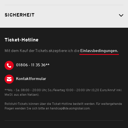
SICHERHEIT
Ticket-Hotline
Mit dem Kauf der Tickets akzeptiere ich die
Einlassbedingungen.
01806 - 11 35 36**
Kontaktformular
**Mo. - Sa. 08:00 - 20:00 Uhr, So./Feiertag 10:00 - 20:00 Uhr (0,20 Euro/Anruf inkl.
MwSt. aus allen Netzen).
Rollstuhl-Tickets können über die Ticket-Hotline bestellt werden. Für weitergehende
Fragen wenden Sie sich bitte an
handicap@de.asmglobal.com
.