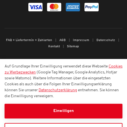
FAQ + Liefertermin + Zahlarten
AGB
Impressum
Datenschutz
Kontakt
Sitemap
Auf Grundlage Ihrer Einwilligung verwendet diese Webseite
Cookies
zu Werbezwecken
(Google Tag Manager, Google Analytics, Hotjar
sowie Matomo). Weitere Informationen über die eingesetzten
Cookies als auch über die Folgen Ihrer Einwilligungserklärung
können Sie unserer
Datenschutzerklärung
entnehmen. Sie können
die Einwilligung verweigern.
Einwilligen