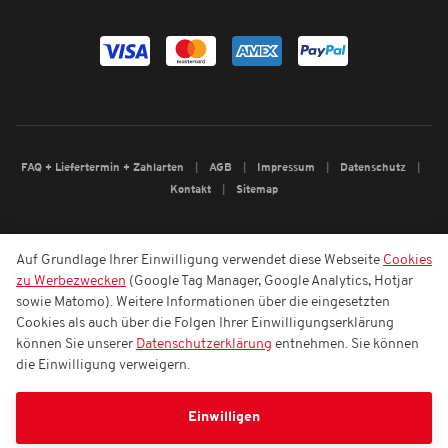
FAQ + Liefertermin + Zahlarten
AGB
Impressum
Datenschutz
Kontakt
Sitemap
Auf Grundlage Ihrer Einwilligung verwendet diese Webseite
Cookies
zu Werbezwecken
(Google Tag Manager, Google Analytics, Hotjar
sowie Matomo). Weitere Informationen über die eingesetzten
Cookies als auch über die Folgen Ihrer Einwilligungserklärung
können Sie unserer
Datenschutzerklärung
entnehmen. Sie können
die Einwilligung verweigern.
Einwilligen