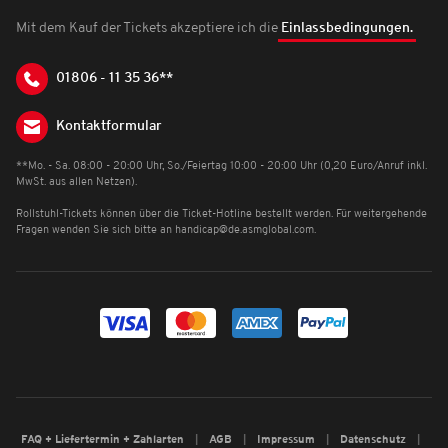
Mit dem Kauf der Tickets akzeptiere ich die
Einlassbedingungen.
01806 - 11 35 36**
Kontaktformular
**Mo. - Sa. 08:00 - 20:00 Uhr, So./Feiertag 10:00 - 20:00 Uhr (0,20 Euro/Anruf inkl.
MwSt. aus allen Netzen).
Rollstuhl-Tickets können über die Ticket-Hotline bestellt werden. Für weitergehende
Fragen wenden Sie sich bitte an
handicap@de.asmglobal.com
.
FAQ + Liefertermin + Zahlarten
AGB
Impressum
Datenschutz