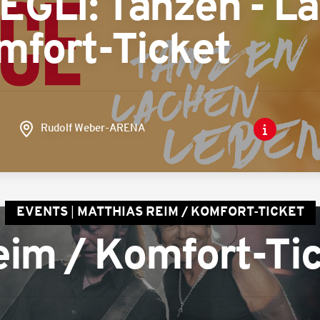
GLI: Tanzen - La
mfort-Ticket
Rudolf Weber-ARENA
EVENTS
MATTHIAS REIM / KOMFORT-TICKET
eim / Komfort-Ti