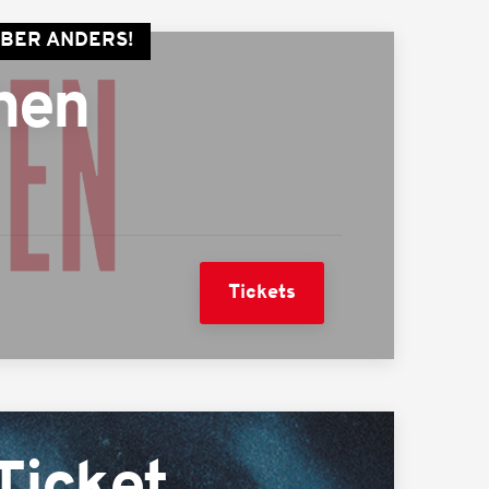
ABER ANDERS!
hen
Tickets