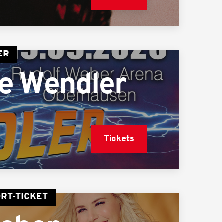
ER
he Wendler
Tickets
ORT-TICKET