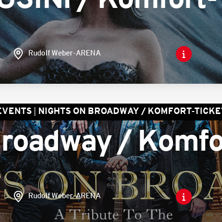
SINI / Komfort-
Rudolf Weber-ARENA
EVENTS
NIGHTS ON BROADWAY / KOMFORT-TICKE
Broadway / Komfo
Rudolf Weber-ARENA