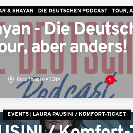
AR & SHAYAN - DIE DEUTSCHEN PODCAST - TOUR, 
ayan - Die Deutsc
our, aber anders!
Rudolf Weber-ARENA
EVENTS
LAURA PAUSINI / KOMFORT-TICKET