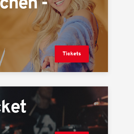
chen -
Tickets
cket