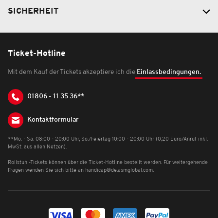
SICHERHEIT
Ticket-Hotline
Mit dem Kauf der Tickets akzeptiere ich die
Einlassbedingungen.
01806 - 11 35 36**
Kontaktformular
**Mo. - Sa. 08:00 - 20:00 Uhr, So./Feiertag 10:00 - 20:00 Uhr (0,20 Euro/Anruf inkl.
MwSt. aus allen Netzen).
Rollstuhl-Tickets können über die Ticket-Hotline bestellt werden. Für weitergehende
Fragen wenden Sie sich bitte an
handicap@de.asmglobal.com
.