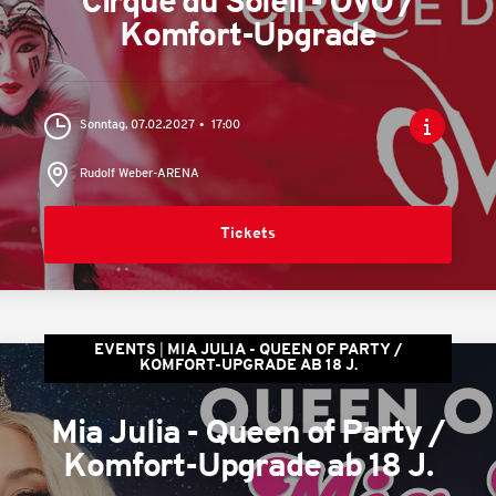
Cirque du Soleil - OVO /
Komfort-Upgrade
Sonntag, 07.02.2027
17:00
Rudolf Weber-ARENA
Tickets
EVENTS
MIA JULIA - QUEEN OF PARTY /
KOMFORT-UPGRADE AB 18 J.
Mia Julia - Queen of Party /
Komfort-Upgrade ab 18 J.