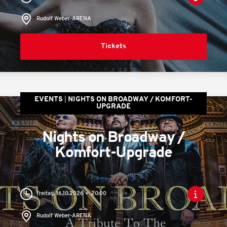
Rudolf Weber-ARENA
Tickets
EVENTS
NIGHTS ON BROADWAY / KOMFORT-
UPGRADE
Nights on Broadway /
Komfort-Upgrade
Freitag, 16.10.2026
20:00
Rudolf Weber-ARENA