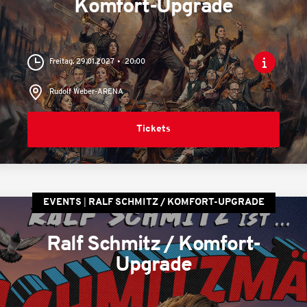
Komfort-Upgrade
Freitag, 29.01.2027
20:00
Rudolf Weber-ARENA
Tickets
EVENTS
RALF SCHMITZ / KOMFORT-UPGRADE
Ralf Schmitz / Komfort-
Upgrade