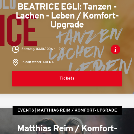
BEATRICE EGLI: Tanzen -
Lachen - Leben / Komfort-
Upgrade
Samstag, 03.10.2026
19:00
Rudolf Weber-ARENA
Tickets
EVENTS
MATTHIAS REIM / KOMFORT-UPGRADE
Matthias Reim / Komfort-