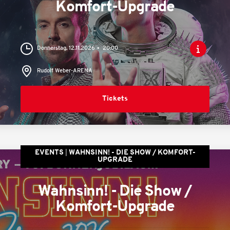
Komfort-Upgrade
Donnerstag, 12.11.2026
20:00
Rudolf Weber-ARENA
Tickets
EVENTS
WAHNSINN! - DIE SHOW / KOMFORT-
UPGRADE
Wahnsinn! - Die Show /
Komfort-Upgrade