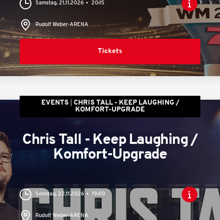
Samstag, 21.11.2026
20:15
Rudolf Weber-ARENA
Tickets
EVENTS
CHRIS TALL - KEEP LAUGHING /
KOMFORT-UPGRADE
Chris Tall - Keep Laughing /
Komfort-Upgrade
Sonntag, 22.11.2026
19:00
Rudolf Weber-ARENA