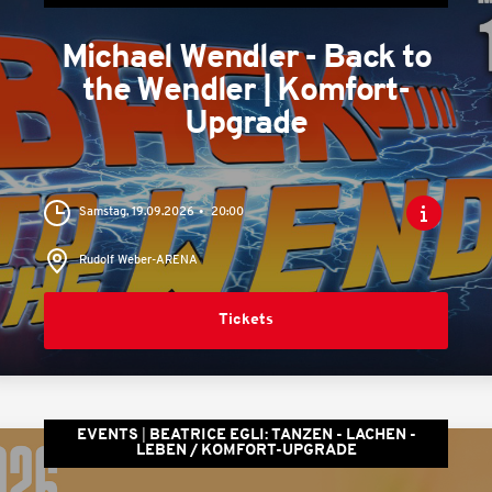
Michael Wendler - Back to
the Wendler | Komfort-
Upgrade
Samstag, 19.09.2026
20:00
Rudolf Weber-ARENA
Tickets
EVENTS
BEATRICE EGLI: TANZEN - LACHEN -
LEBEN / KOMFORT-UPGRADE