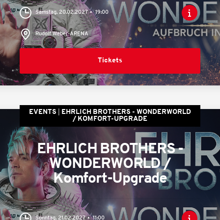
Samstag, 20.02.2027
19:00
Rudolf Weber-ARENA
Tickets
EVENTS
EHRLICH BROTHERS - WONDERWORLD
/ KOMFORT-UPGRADE
EHRLICH BROTHERS -
WONDERWORLD /
Komfort-Upgrade
Sonntag, 21.02.2027
11:00