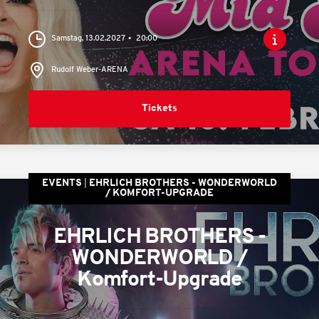
Samstag, 13.02.2027
20:00
Rudolf Weber-ARENA
Tickets
EVENTS
EHRLICH BROTHERS - WONDERWORLD
/ KOMFORT-UPGRADE
EHRLICH BROTHERS -
WONDERWORLD /
Komfort-Upgrade