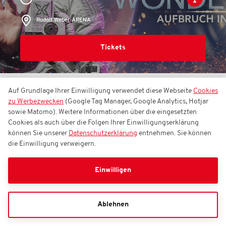
Rudolf Weber-ARENA
Tickets
Auf Grundlage Ihrer Einwilligung verwendet diese Webseite
Cookies
EVENTS
EHRLICH BROTHERS - WONDERWORLD
zu Werbezwecken
(Google Tag Manager, Google Analytics, Hotjar
/ KOMFORT-UPGRADE
sowie Matomo). Weitere Informationen über die eingesetzten
Cookies als auch über die Folgen Ihrer Einwilligungserklärung
können Sie unserer
Datenschutzerklärung
entnehmen. Sie können
EHRLICH BROTHERS -
die Einwilligung verweigern.
WONDERWORLD /
Komfort-Upgrade
Einwilligen
Ablehnen
Sonntag, 21.02.2027
17:00