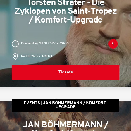
Torsten Sträter - Die
Zyklopen von Saint-Tropez
/ Komfort-Upgrade
Donnerstag, 28.01.2027
20:00
Rudolf Weber-ARENA
Tickets
EVENTS
JAN BÖHMERMANN / KOMFORT-
UPGRADE
JAN BÖHMERMANN /