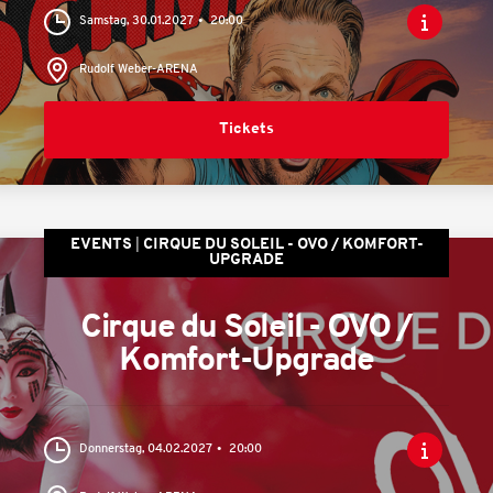
Samstag, 30.01.2027
20:00
Rudolf Weber-ARENA
Tickets
EVENTS
CIRQUE DU SOLEIL - OVO / KOMFORT-
UPGRADE
Cirque du Soleil - OVO /
Komfort-Upgrade
Donnerstag, 04.02.2027
20:00