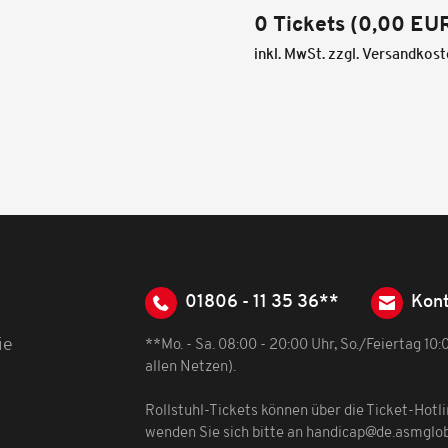
0 Tickets
(
0,00 EU
inkl. MwSt. zzgl. Versandkos
01806 - 11 35 36**
Kont
ie
**Mo. - Sa. 08:00 - 20:00 Uhr, So./Feiertag 10
allen Netzen).
Rollstuhl-Tickets können über die Ticket-Hotl
wenden Sie sich bitte an
handicap@de.asmglo