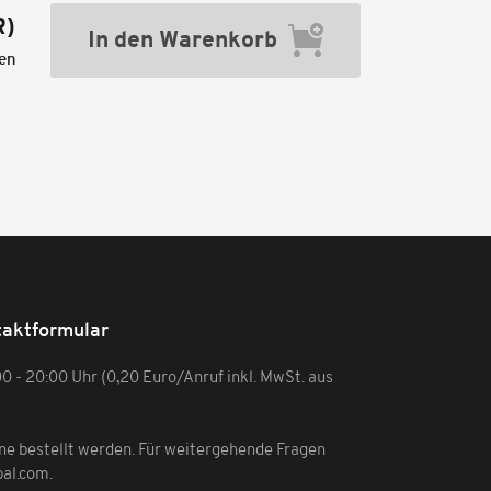
R
)
In den Warenkorb
ten
aktformular
:00 - 20:00 Uhr (0,20 Euro/Anruf inkl. MwSt. aus
ine bestellt werden. Für weitergehende Fragen
bal.com
.