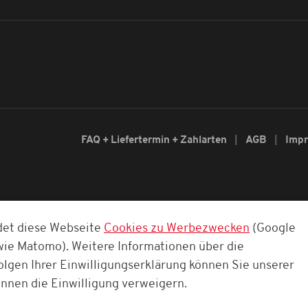
FAQ + Liefertermin + Zahlarten
AGB
Imp
det diese Webseite
Cookies zu Werbezwecken
(Google
owie Matomo). Weitere Informationen über die
olgen Ihrer Einwilligungserklärung können Sie unserer
nnen die Einwilligung verweigern.