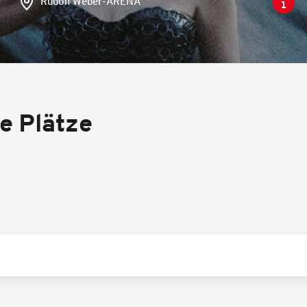
Rudolf Weber-ARENA
re Plätze