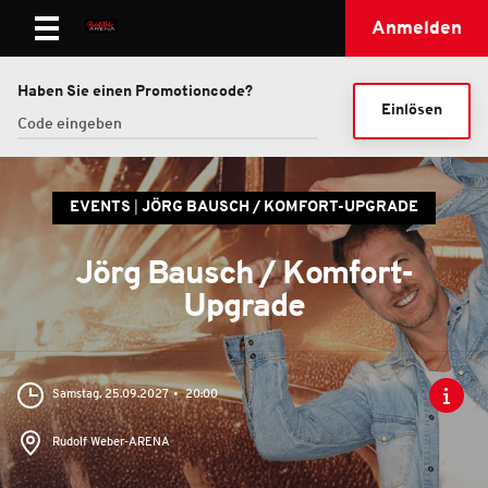
Anmelden
Haben Sie einen Promotioncode?
Einlösen
EVENTS
JÖRG BAUSCH / KOMFORT-UPGRADE
Jörg Bausch / Komfort-
Upgrade
Samstag, 25.09.2027
20:00
Rudolf Weber-ARENA