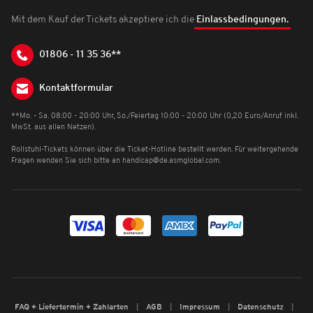
Mit dem Kauf der Tickets akzeptiere ich die
Einlassbedingungen.
01806 - 11 35 36**
Kontaktformular
**Mo. - Sa. 08:00 - 20:00 Uhr, So./Feiertag 10:00 - 20:00 Uhr (0,20 Euro/Anruf inkl.
MwSt. aus allen Netzen).
Rollstuhl-Tickets können über die Ticket-Hotline bestellt werden. Für weitergehende
Fragen wenden Sie sich bitte an
handicap@de.asmglobal.com
.
FAQ + Liefertermin + Zahlarten
AGB
Impressum
Datenschutz