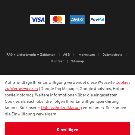
FAQ + Liefertermin + Zahlarten
AGB
Impressum
Datenschutz
Kontakt
Sitemap
Auf Grundlage Ihrer Einwilligung verwendet diese Webseite
Cookies
zu Werbezwecken
(Google Tag Manager, Google Analytics, Hotjar
sowie Matomo). Weitere Informationen über die eingesetzten
Cookies als auch über die Folgen Ihrer Einwilligungserklärung
können Sie unserer
Datenschutzerklärung
entnehmen. Sie können
die Einwilligung verweigern.
Einwilligen