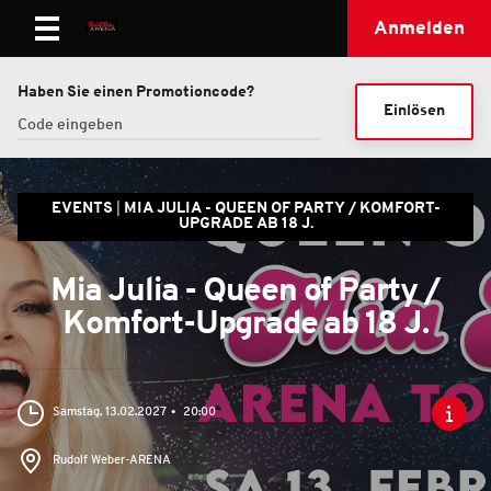
Anmelden
Haben Sie einen Promotioncode?
Einlösen
EVENTS
MIA JULIA - QUEEN OF PARTY / KOMFORT-
UPGRADE AB 18 J.
Mia Julia - Queen of Party /
Komfort-Upgrade ab 18 J.
Samstag, 13.02.2027
20:00
Rudolf Weber-ARENA