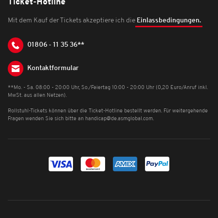
Ticket-Hotline
Mit dem Kauf der Tickets akzeptiere ich die
Einlassbedingungen.
01806 - 11 35 36**
Kontaktformular
**Mo. - Sa. 08:00 - 20:00 Uhr, So./Feiertag 10:00 - 20:00 Uhr (0,20 Euro/Anruf inkl.
MwSt. aus allen Netzen).
Rollstuhl-Tickets können über die Ticket-Hotline bestellt werden. Für weitergehende
Fragen wenden Sie sich bitte an
handicap@de.asmglobal.com
.