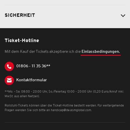
SICHERHEIT
Ticket-Hotline
Mit dem Kauf der Tickets akzeptiere ich die
Einlassbedingungen.
01806 - 11 35 36**
Kontaktformular
**Mo. - Sa. 08:00 - 20:00 Uhr, So./Feiertag 10:00 - 20:00 Uhr (0,20 Euro/Anruf inkl.
MwSt. aus allen Netzen).
Rollstuhl-Tickets können über die Ticket-Hotline bestellt werden. Für weitergehende
Fragen wenden Sie sich bitte an
handicap@de.asmglobal.com
.