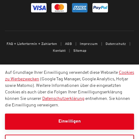
FAQ + Liefertermin + Zahlarten
AGB
Impressum
Datenschutz
Kontakt
Sitemap
Auf Grundlage Ihrer Einwilligung verwendet diese Webseite
Cookies
zu Werbezwecken
(Google Tag Manager, Google Analytics, Hotjar
sowie Matomo). Weitere Informationen über die eingesetzten
Cookies als auch über die Folgen Ihrer Einwilligungserklärung
können Sie unserer
Datenschutzerklärung
entnehmen. Sie können
die Einwilligung verweigern.
Einwilligen