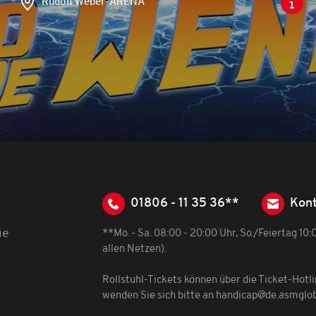
Rudolf Weber-ARENA
01806 - 11 35 36**
Kont
ie
**Mo. - Sa. 08:00 - 20:00 Uhr, So./Feiertag 10
allen Netzen).
Rollstuhl-Tickets können über die Ticket-Hotl
wenden Sie sich bitte an
handicap@de.asmglo