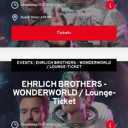
Donnerstag, 12.11.2026
20:00
Rudolf Weber-ARENA
Tickets
EVENTS
EHRLICH BROTHERS - WONDERWORLD
/ LOUNGE-TICKET
EHRLICH BROTHERS -
WONDERWORLD / Lounge-
Ticket
Donnerstag, 12.11.2026
20:00