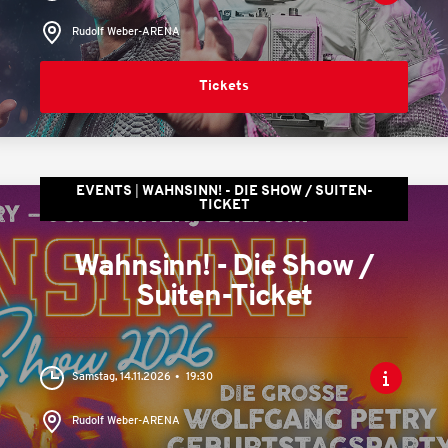
Rudolf Weber-ARENA
Tickets
EVENTS
WAHNSINN! - DIE SHOW / SUITEN-
TICKET
Wahnsinn! - Die Show /
Suiten-Ticket
Samstag, 14.11.2026
19:30
Rudolf Weber-ARENA