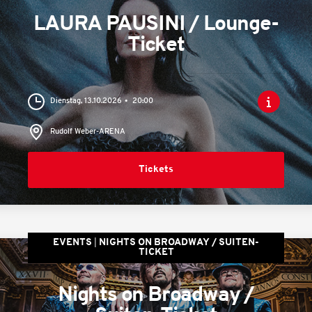
LAURA PAUSINI / Lounge-
Ticket
Dienstag, 13.10.2026
20:00
Rudolf Weber-ARENA
Tickets
EVENTS
NIGHTS ON BROADWAY / SUITEN-
TICKET
Nights on Broadway /