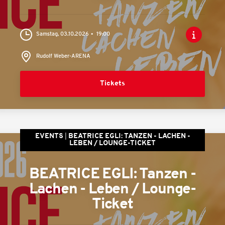
Samstag, 03.10.2026
19:00
Rudolf Weber-ARENA
Tickets
EVENTS
BEATRICE EGLI: TANZEN - LACHEN -
LEBEN / LOUNGE-TICKET
BEATRICE EGLI: Tanzen -
Lachen - Leben / Lounge-
Ticket