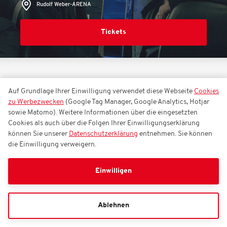
Rudolf Weber-ARENA
Tickets
EVENTS
ÖZCAN COSAR / SUITEN-TICKET
Auf Grundlage Ihrer Einwilligung verwendet diese Webseite
Cookies
zu Werbezwecken
(Google Tag Manager, Google Analytics, Hotjar
sowie Matomo). Weitere Informationen über die eingesetzten
Özcan Cosar / Suiten-Ticket
Cookies als auch über die Folgen Ihrer Einwilligungserklärung
können Sie unserer
Datenschutzerklärung
entnehmen. Sie können
die Einwilligung verweigern.
Sonntag, 24.01.2027
18:00
Einwilligen
Rudolf Weber-ARENA
Ablehnen
Tickets