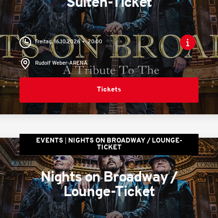
Suiten-Ticket
Freitag, 16.10.2026
20:00
Rudolf Weber-ARENA
Tickets
EVENTS
NIGHTS ON BROADWAY / LOUNGE-
TICKET
Nights on Broadway /
Lounge-Ticket