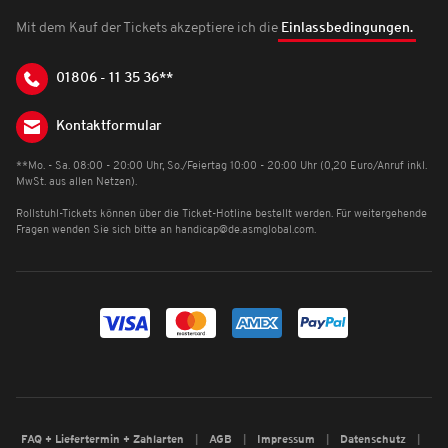
Mit dem Kauf der Tickets akzeptiere ich die
Einlassbedingungen.
01806 - 11 35 36**
Kontaktformular
**Mo. - Sa. 08:00 - 20:00 Uhr, So./Feiertag 10:00 - 20:00 Uhr (0,20 Euro/Anruf inkl.
MwSt. aus allen Netzen).
Rollstuhl-Tickets können über die Ticket-Hotline bestellt werden. Für weitergehende
Fragen wenden Sie sich bitte an
handicap@de.asmglobal.com
.
FAQ + Liefertermin + Zahlarten
AGB
Impressum
Datenschutz