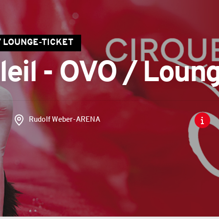
 / LOUNGE-TICKET
leil - OVO / Loun
Rudolf Weber-ARENA