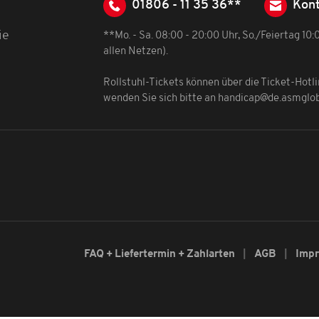
01806 - 11 35 36**
Kont
ie
**Mo. - Sa. 08:00 - 20:00 Uhr, So./Feiertag 10
allen Netzen).
Rollstuhl-Tickets können über die Ticket-Hotl
wenden Sie sich bitte an
handicap@de.asmglo
FAQ + Liefertermin + Zahlarten
AGB
Imp