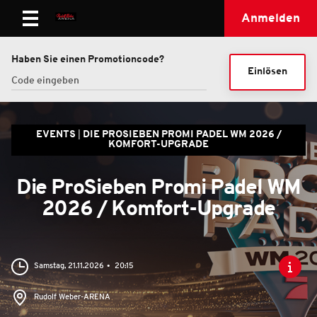
Anmelden
Haben Sie einen Promotioncode?
Einlösen
EVENTS
DIE PROSIEBEN PROMI PADEL WM 2026 /
KOMFORT-UPGRADE
Die ProSieben Promi Padel WM
2026 / Komfort-Upgrade
Samstag, 21.11.2026
20:15
Rudolf Weber-ARENA