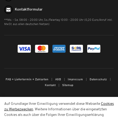
Kontaktformular
**Mo. - Sa. 08:00 - 20:00 Uhr, So./Feiertag 10:00 - 20:00 Uhr (0,20 Euro/Anruf inkl.
MwSt. aus allen deutschen Netzen)
FAQ + Liefertermin + Zahlarten
AGB
Impressum
Datenschutz
Kontakt
Sitemap
Auf Grundlage Ihrer Einwilligung verwendet diese Webseite
Cookies
zu Werbezwecken
. Weitere Informationen über die eingesetzten
Cookies als auch über die Folgen Ihrer Einwilligungserklärung