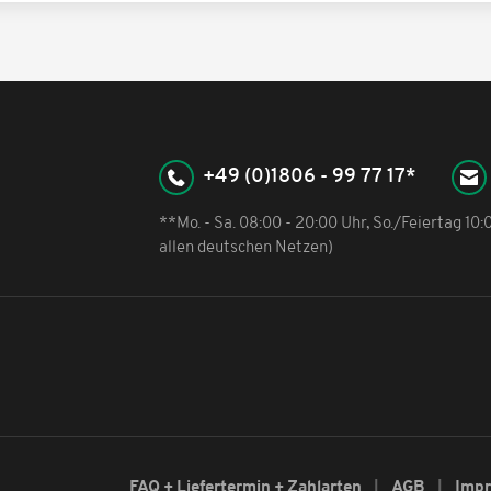
+49 (0)1806 - 99 77 17*
**Mo. - Sa. 08:00 - 20:00 Uhr, So./Feiertag 10
allen deutschen Netzen)
FAQ + Liefertermin + Zahlarten
AGB
Imp