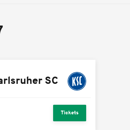
7
arlsruher SC
Tickets