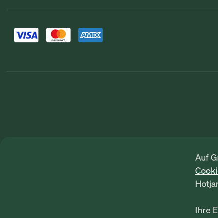
Auf G
Cook
Hotja
Ihre 