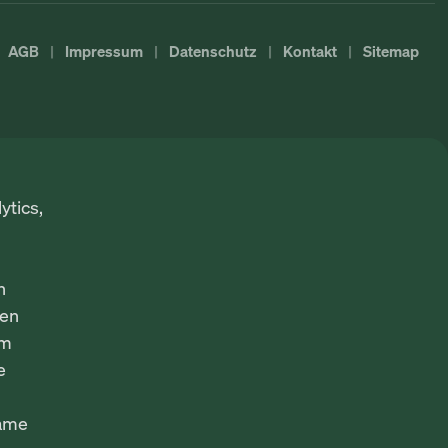
AGB
Impressum
Datenschutz
Kontakt
Sitemap
ytics,
n
fen
em
e
same