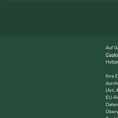
Auf G
Cook
Hotja
Ihre 
durch
(Art. 
EU-Re
Daten
Über