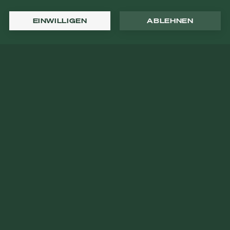
EINWILLIGEN
ABLEHNEN
Servicestellen
** +43 1 72743-0 (Public) | +43 1 72743-64 (VIP)
Kontaktformular
** Mo-Fr: 09:00-17:00 (Public) | Mo-Fr 09:00-12:00 (VIP)