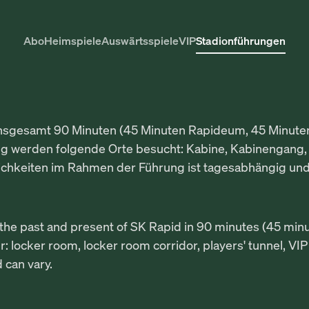
Abo
Heimspiele
Auswärtsspiele
VIP
Stadionführungen
gesamt 90 Minuten (45 Minuten Rapideum, 45 Minuten S
g werden folgende Orte besucht: Kabine, Kabinengang, 
hkeiten im Rahmen der Führung ist tagesabhängig und 
to the past and present of SK Rapid in 90 minutes (45 m
ur: locker room, locker room corridor, players' tunnel, 
 can vary.