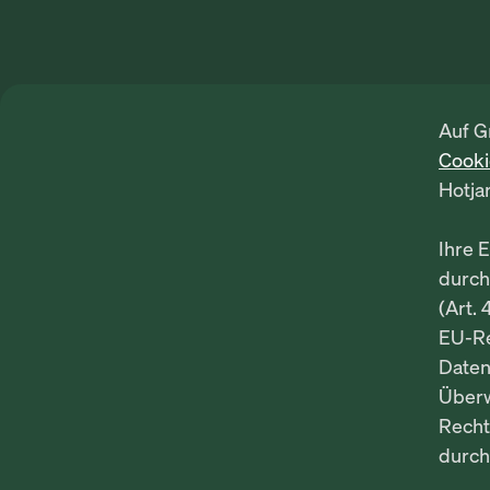
Auf G
Cook
Hotja
Ihre 
durch
(Art. 
EU-Re
Daten
Über
Recht
durch