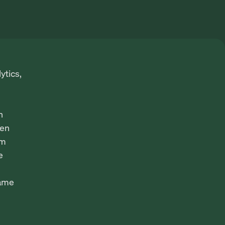
ytics,
n
fen
em
e
same