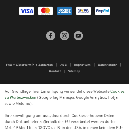
FAQ + Liefertermin + Zahlarten
AGB
Impressum
Datenschutz
Kontakt
Sitemap
Auf Grundlage Ihrer Einwilligung verwendet diese Webseite
Cookies
zu Werbezwecken
(Google Tag Manager, Google Analytics, Hotjar
sowie Matomo).
Ihre Einwilligung umfasst, dass durch Cookies erhobene Daten
durch Drittanbieter außerhalb der EU verarbeitet werden dürfen
(Art. 49 Abs. 1 lit. a DSGVO), z. B. in den USA, in denen kein dem EU-