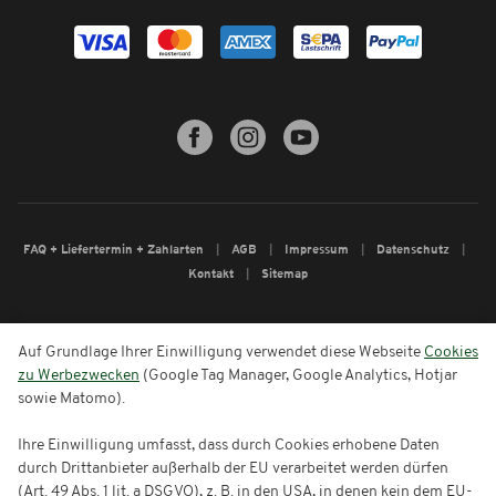
FAQ + Liefertermin + Zahlarten
AGB
Impressum
Datenschutz
Kontakt
Sitemap
Auf Grundlage Ihrer Einwilligung verwendet diese Webseite
Cookies
zu Werbezwecken
(Google Tag Manager, Google Analytics, Hotjar
sowie Matomo).
Ihre Einwilligung umfasst, dass durch Cookies erhobene Daten
durch Drittanbieter außerhalb der EU verarbeitet werden dürfen
(Art. 49 Abs. 1 lit. a DSGVO), z. B. in den USA, in denen kein dem EU-