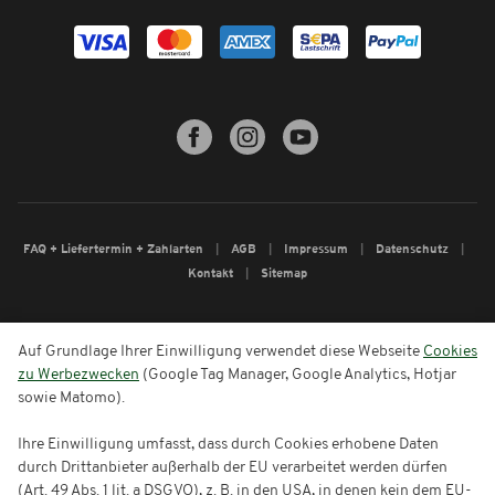
FAQ + Liefertermin + Zahlarten
AGB
Impressum
Datenschutz
Kontakt
Sitemap
Auf Grundlage Ihrer Einwilligung verwendet diese Webseite
Cookies
zu Werbezwecken
(Google Tag Manager, Google Analytics, Hotjar
sowie Matomo).
Ihre Einwilligung umfasst, dass durch Cookies erhobene Daten
durch Drittanbieter außerhalb der EU verarbeitet werden dürfen
(Art. 49 Abs. 1 lit. a DSGVO), z. B. in den USA, in denen kein dem EU-