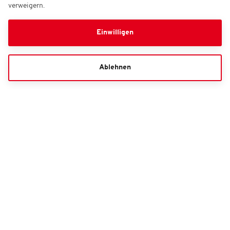
verweigern.
Einwilligen
Ablehnen
INFORMATIONEN
FC St. Pauli Servicecenter
040-317874-510*
Kontaktformular
*Mo.-Fr. 10 - 13 Uhr (zum Festnetztarif, Mobilfunk abweichend)